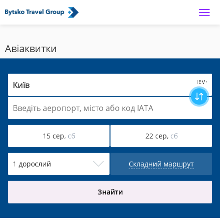
Main page
Авіаквитки
IEV·
15 сер,
сб
22 сер,
сб
1 дорослий
Складний маршрут
Знайти